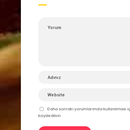
Daha sonraki yorumlarımda kullanılması iç
kaydedilsin.