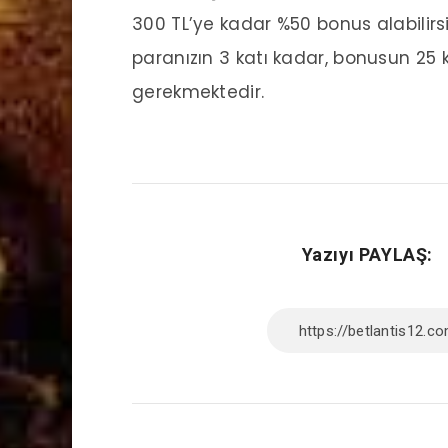
300 TL’ye kadar %50 bonus alabilirs
paranızın 3 katı kadar, bonusun 25
gerekmektedir.
Yazıyı PAYLAŞ: