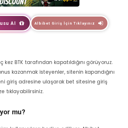
usu Al
Albibet Giriş İçin Tıklayınız
ç kez BTK tarafından kapatıldığını görüyoruz.
nus kazanmak isteyenler, sitenin kapandığını
i giriş adresine ulaşarak bet sitesine giriş
e tıklayabilirsiniz.
iyor mu?