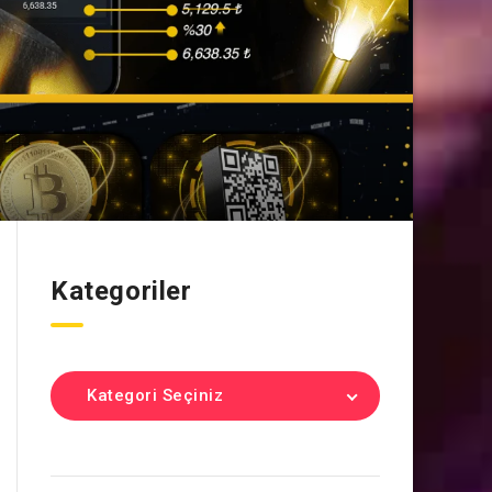
Kategoriler
Kategori Seçiniz