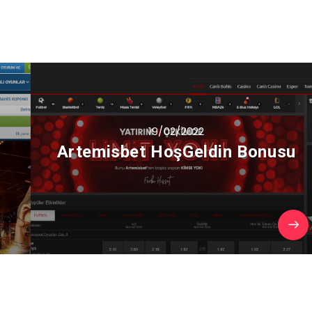
19/02/2022
Artemisbet HoşGeldin Bonusu