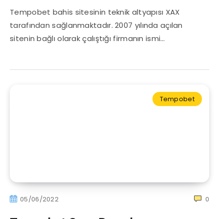
Tempobet bahis sitesinin teknik altyapısı XAX
tarafından sağlanmaktadır. 2007 yılında açılan
sitenin bağlı olarak çalıştığı firmanın ismi…
Tempobet
05/06/2022
0