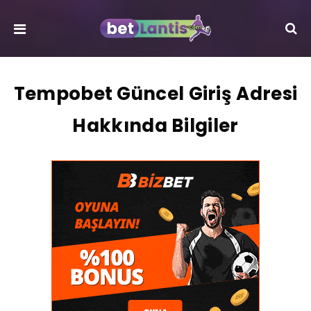
Tempobet Güncel Giriş Adresi
Hakkında Bilgiler