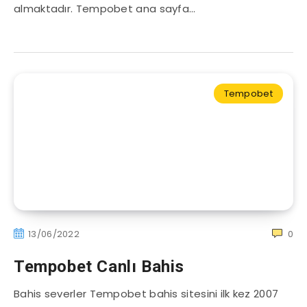
almaktadır. Tempobet ana sayfa…
Tempobet
13/06/2022
0
Tempobet Canlı Bahis
Bahis severler Tempobet bahis sitesini ilk kez 2007