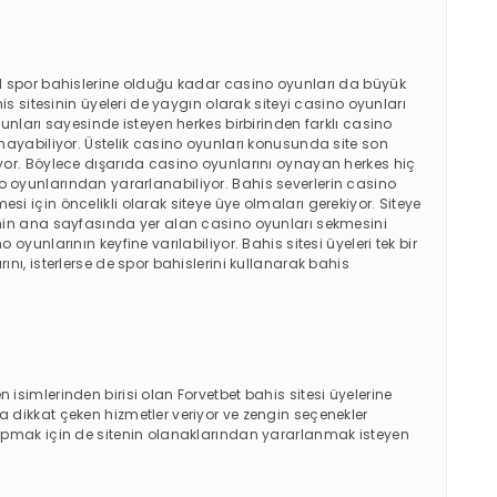
l spor bahislerine olduğu kadar casino oyunları da büyük
his sitesinin üyeleri de yaygın olarak siteyi casino oyunları
yunları sayesinde isteyen herkes birbirinden farklı casino
ynayabiliyor. Üstelik casino oyunları konusunda site son
yor. Böylece dışarıda casino oyunlarını oynayan herkes hiç
 oyunlarından yararlanabiliyor. Bahis severlerin casino
i için öncelikli olarak siteye üye olmaları gerekiyor. Siteye
enin ana sayfasında yer alan casino oyunları sekmesini
 oyunlarının keyfine varılabiliyor. Bahis sitesi üyeleri tek bir
ını, isterlerse de spor bahislerini kullanarak bahis
isimlerinden birisi olan Forvetbet bahis sitesi üyelerine
 dikkat çeken hizmetler veriyor ve zengin seçenekler
yapmak için de sitenin olanaklarından yararlanmak isteyen