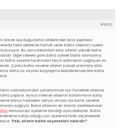
#8425
kli olarak duyduğu bahis sitelerinden birisi şüphesiz
elerdir farklı ülkelerde hizmet veren bahis sitesinin üyeleri
k bulunuyor. Bu ayrıcalıklardan birisi sitenin yüksek bahis
asıdır. Diğer sitelere göre daha yüksek bahis oranlarına
nin bahis severler tarafından tercih edilmesini sağlayan en
rdendir. Çünkü bahis severler sitenin yüksek oranlarla dolu
arına daha az sayıda karşılaşma eklediklerinde bile daha
rlar.
itenin olanaklarından yararlanmak için Forvetbet sitesine
bahis yapıyor. Ayrıca internet sitesinin kullanımının kolay
lerine bonus hediyeleri veriyor olması da bahis severler
lmesini sağlıyor. Bahis sitesinin en önemli özelliklerinden
kleri
konusunda üyelerine tanıdığı ayrıcalıklardır. Bahis
neklerine sahip olduğu için üyelerine farklı seçeneklerle
anıyor.
Peki, sitenin bahis seçenekleri nelerdir?