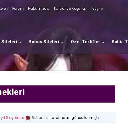
eleri
Forum
Hakkımızda
Şartlar ve Koşullar
İletişim
 Siteleri
Bonus Siteleri
Özel Teklifler
Bahis T
ekleri
 yıl 5 ay önce
Betlantisli
tarafından güncellenmiştir.