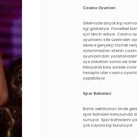
Casino Oyunları
Ülkemizde birçok kişi norma
ilgi gösteriyor. Forvetbet ba
için tercih ediyor. Casino o
oyunlarını site üzerinden o
derece gerçekçi hizmet veri
zorlanmadan sitenin casino
oyunlarından yararlanabilmes
üye olduktan sonra ise sit
tıklayarak kısa sürede casino
hesapla ister casino oyunlar
yapabiliyor.
Spor Bahisleri
Bahis sektörünün önde gelen 
spor bahisleri konusunda da
sunuyor. Spor bahislerini 
çok sayıda kişi bulunuyor.