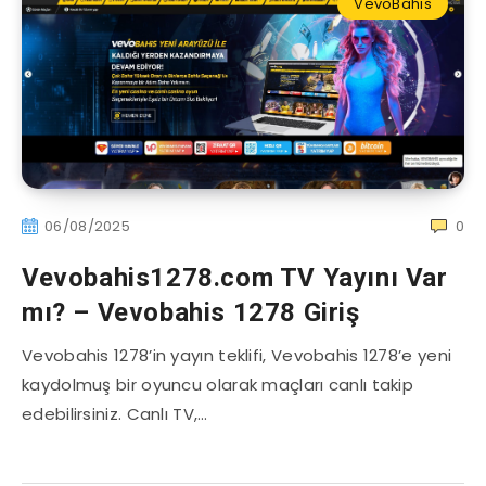
VevoBahis
06/08/2025
0
Vevobahis1278.com TV Yayını Var
mı? – Vevobahis 1278 Giriş
Vevobahis 1278’in yayın teklifi, Vevobahis 1278’e yeni
kaydolmuş bir oyuncu olarak maçları canlı takip
edebilirsiniz. Canlı TV,…