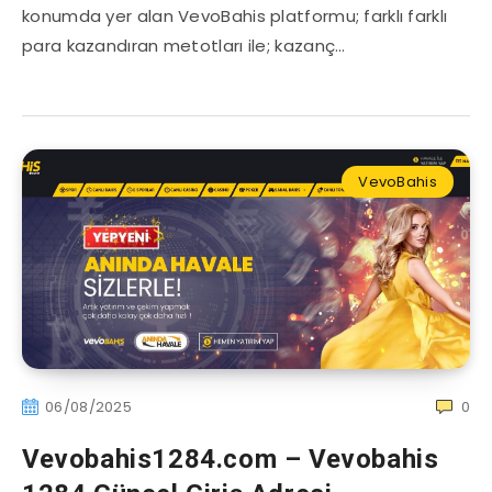
konumda yer alan VevoBahis platformu; farklı farklı
para kazandıran metotları ile; kazanç…
VevoBahis
06/08/2025
0
Vevobahis1284.com – Vevobahis