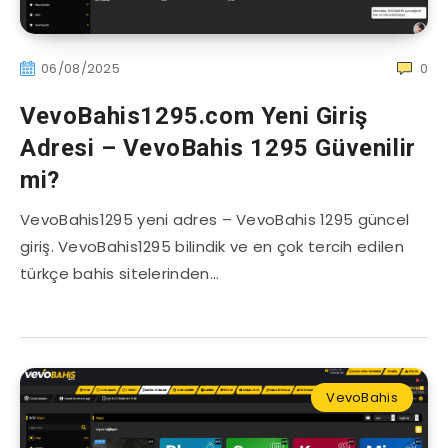
06/08/2025
0
VevoBahis1295.com Yeni Giriş
Adresi – VevoBahis 1295 Güvenilir
mi?
VevoBahis1295 yeni adres – VevoBahis 1295 güncel
giriş. VevoBahis1295 bilindik ve en çok tercih edilen
türkçe bahis sitelerinden…
VevoBahis