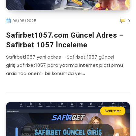
06/08/2025
0
Safirbet1057.com Güncel Adres –
Safirbet 1057 İnceleme
Safirbet1057 yeni adres – Safirbet 1057 güncel
giriş Safirbet1057 para yatırma internet platformu
arasında önemli bir konumda yer…
Safirbet