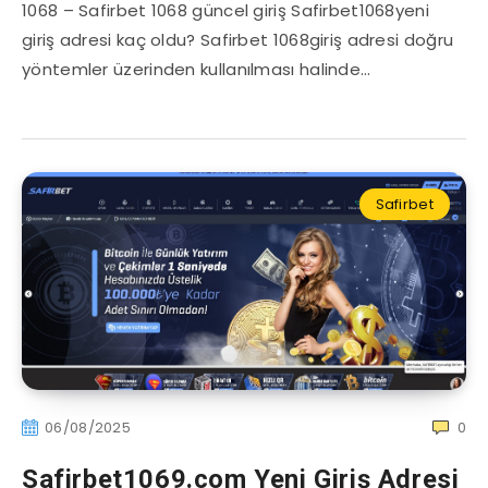
1068 – Safirbet 1068 güncel giriş Safirbet1068yeni
giriş adresi kaç oldu? Safirbet 1068giriş adresi doğru
yöntemler üzerinden kullanılması halinde…
Safirbet
06/08/2025
0
Safirbet1069.com Yeni Giriş Adresi