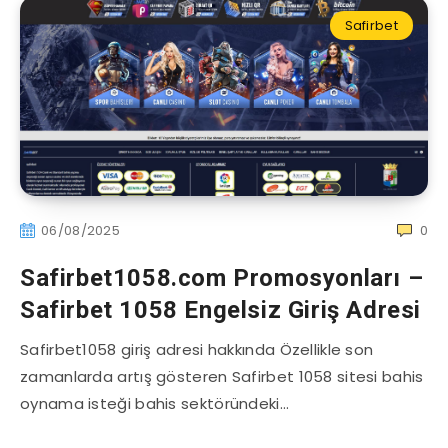
Safirbet
06/08/2025
0
Safirbet1058.com Promosyonları –
Safirbet 1058 Engelsiz Giriş Adresi
Safirbet1058 giriş adresi hakkında Özellikle son
zamanlarda artış gösteren Safirbet 1058 sitesi bahis
oynama isteği bahis sektöründeki…