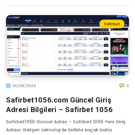
Safirbet
06/08/2025
0
Safirbet1056.com Güncel Giriş
Adresi Bilgileri – Safirbet 1056
Safirbet1056 Güncel Adres – Safirbet 1056 Yeni Giriş
Adresi. Gelişen teknoloji ile birlikte kaçak bahis