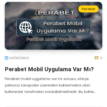
Perabet
04/06/2022
0
Perabet Mobil Uygulama Var Mı?
Perabet mobil uygulama var mı sorusu, siteye
yalnızca tarayıcılar üzerinden kullanmakta olan
kullanıcılar tarafından sorulabilmektedir. Bu bahis…