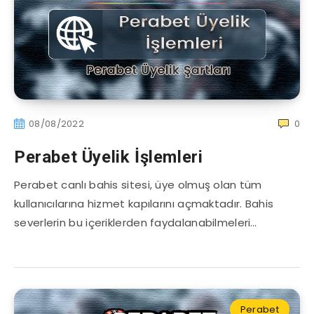
08/08/2022
0
Perabet Üyelik İşlemleri
Perabet canlı bahis sitesi, üye olmuş olan tüm
kullanıcılarına hizmet kapılarını açmaktadır. Bahis
severlerin bu içeriklerden faydalanabilmeleri…
Perabet