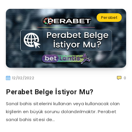
Perabet
12/02/2022
0
Perabet Belge İstiyor Mu?
Sanal bahis sitelerini kullanan veya kullanacak olan
kişilerin en büyük sorunu dolandırılmaktır. Perabet
sanal bahis sitesi de…