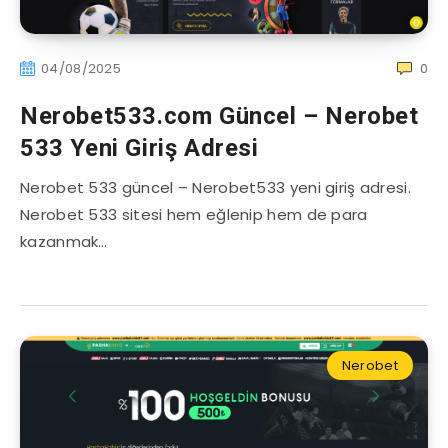
04/08/2025
0
Nerobet533.com Güncel – Nerobet
533 Yeni Giriş Adresi
Nerobet 533 güncel – Nerobet533 yeni giriş adresi.
Nerobet 533 sitesi hem eğlenip hem de para
kazanmak…
Nerobet