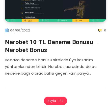
04/06/2022
0
Nerobet 10 TL Deneme Bonusu –
Nerobet Bonus
Bedava deneme bonusu sitelerin üye kazanım
yöntemlerinden biridir. Nerobet adresinde de bu
nedene bağlı olarak bahsi geçen kampanya…
Sayfa 1 / 1