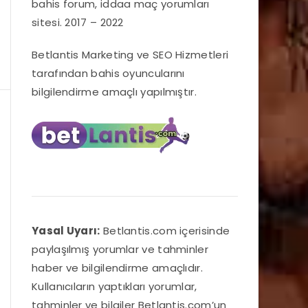
bahis forum, iddaa maç yorumları
sitesi. 2017 – 2022
Betlantis Marketing ve SEO Hizmetleri
tarafından bahis oyuncularını
bilgilendirme amaçlı yapılmıştır.
Yasal Uyarı:
Betlantis.com içerisinde
paylaşılmış yorumlar ve tahminler
haber ve bilgilendirme amaçlıdır.
Kullanıcıların yaptıkları yorumlar,
tahminler ve bilgiler Betlantis.com’un