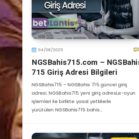
04/08/2025
NGSBahis715.com – NGSBahi
715 Giriş Adresi Bilgileri
NGSBahis715 – NGSBahis 715 güncel giriş
adresi. NGSBahis715 yeni giriş adresi,e-oyun
işlemleri ile birlikte yasal yetkilerle
yürütülen NGSBahis715 bahis…