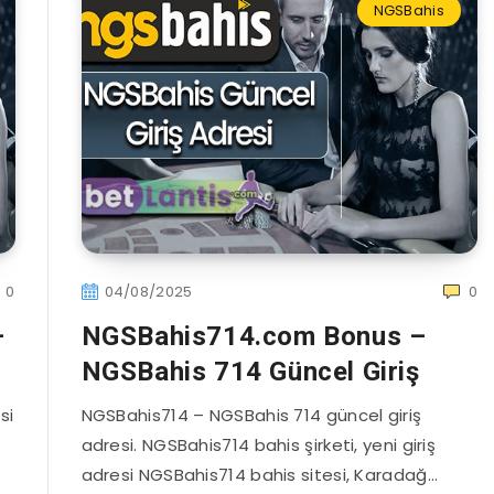
NGSBahis
0
04/08/2025
0
–
NGSBahis714.com Bonus –
NGSBahis 714 Güncel Giriş
si
NGSBahis714 – NGSBahis 714 güncel giriş
adresi. NGSBahis714 bahis şirketi, yeni giriş
adresi NGSBahis714 bahis sitesi, Karadağ…