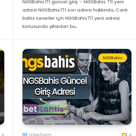
i
NGSBahis711 güncel giriş – NGSBahis 711 yeni
adresi NGSBahis711 son adresi hakkında. Canlı
bahis severler için NGSBahis711 yeni adresi
konusunda yıllardan bu…
NGSBahis
0
12/06/2022
0