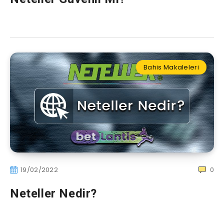
Bahis Makaleleri
19/02/2022
0
Neteller Nedir?