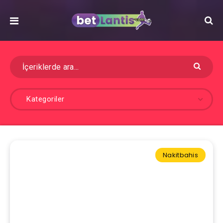
Kategoriler
Nakitbahis