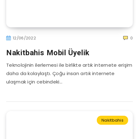
12/06/2022
0
Nakitbahis Mobil Üyelik
Teknolojinin ilerlemesi ile birlikte artık internete erişim
daha da kolaylaştı. Çoğu insan artık internete
ulaşmak için cebindeki…
Nakitbahis