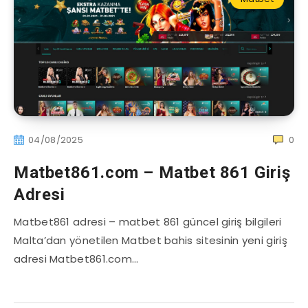
04/08/2025
0
Matbet861.com – Matbet 861 Giriş
Adresi
Matbet861 adresi – matbet 861 güncel giriş bilgileri
Malta’dan yönetilen Matbet bahis sitesinin yeni giriş
adresi Matbet861.com…