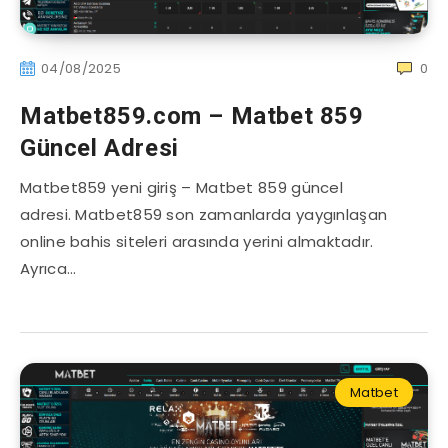
04/08/2025
0
Matbet859.com – Matbet 859
Güncel Adresi
Matbet859 yeni giriş – Matbet 859 güncel
adresi. Matbet859 son zamanlarda yaygınlaşan
online bahis siteleri arasında yerini almaktadır.
Ayrıca…
Matbet