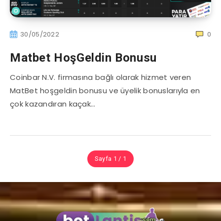
30/05/2022
0
Matbet HoşGeldin Bonusu
Coinbar N.V. firmasına bağlı olarak hizmet veren
MatBet hoşgeldin bonusu ve üyelik bonuslarıyla en
çok kazandıran kaçak…
Sayfa 1 / 1