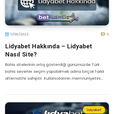
11/06/2022
0
Lidyabet Hakkında – Lidyabet
Nasıl Site?
Bahis sitelerinin artış gösterdiği günümüzde Türk
bahis severler seçim yapabilmek adına birçok farklı
alternatife sahiptir. Kullanıcılarının memnuniyetini…
Lidyabet