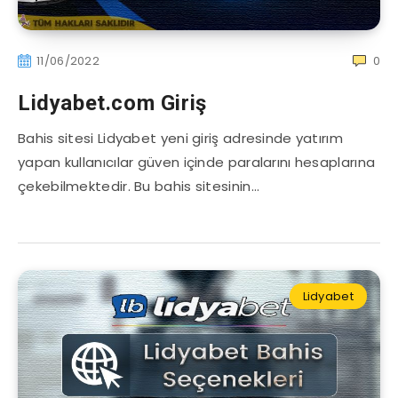
11/06/2022
0
Lidyabet.com Giriş
Bahis sitesi Lidyabet yeni giriş adresinde yatırım
yapan kullanıcılar güven içinde paralarını hesaplarına
çekebilmektedir. Bu bahis sitesinin…
Lidyabet