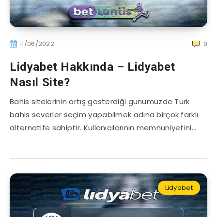
11/06/2022
0
Lidyabet Hakkında – Lidyabet
Nasıl Site?
Bahis sitelerinin artış gösterdiği günümüzde Türk
bahis severler seçim yapabilmek adına birçok farklı
alternatife sahiptir. Kullanıcılarının memnuniyetini…
Lidyabet