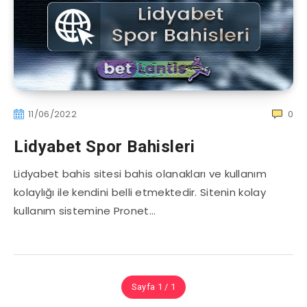
11/06/2022
0
Lidyabet Spor Bahisleri
Lidyabet bahis sitesi bahis olanakları ve kullanım
kolaylığı ile kendini belli etmektedir. Sitenin kolay
kullanım sistemine Pronet…
Sayfa 1 / 1