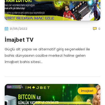
31/05/2022
0
İmajbet TV
Güçlü alt yapısı ve alternatif giriş seçenekleri ile
bahis dünyasının cazibe merkezi haline gelen
İmajbet bahis sitesi…
İmajbet