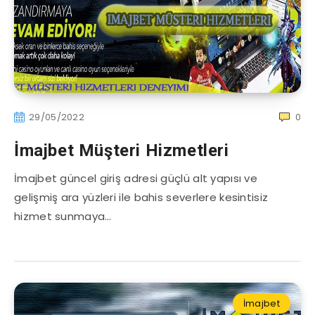
29/05/2022
0
İmajbet Müşteri Hizmetleri
İmajbet güncel giriş adresi güçlü alt yapısı ve
gelişmiş ara yüzleri ile bahis severlere kesintisiz
hizmet sunmaya…
İmajbet