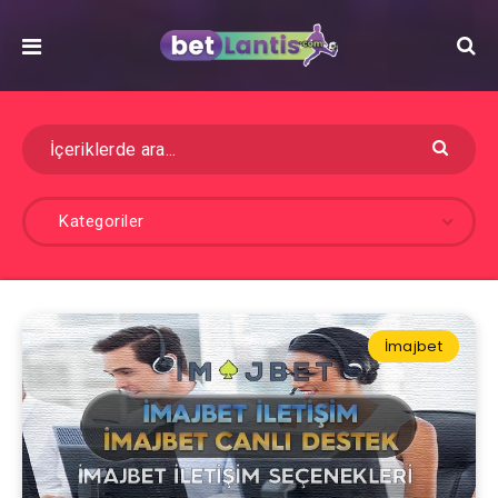
Kategoriler
İmajbet