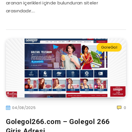
aranan içerikleri içinde bulunduran siteler
arasındadır….
GoleGol
04/08/2025
0
Golegol266.com – Golegol 266
Giriş Adresi