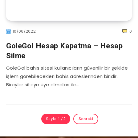
10/06/2022
0
GoleGol Hesap Kapatma – Hesap
Silme
GoleGol bahis sitesi kullanıcıların güvenilir bir şekilde
işlem görebilecekleri bahis adreslerinden biridir.
Bireyler siteye üye olmaları ile…
Sayfa 1 / 2
Sonraki