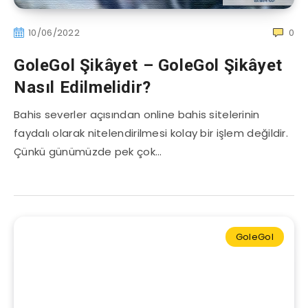
10/06/2022
0
GoleGol Şikâyet – GoleGol Şikâyet
Nasıl Edilmelidir?
Bahis severler açısından online bahis sitelerinin
faydalı olarak nitelendirilmesi kolay bir işlem değildir.
Çünkü günümüzde pek çok…
GoleGol