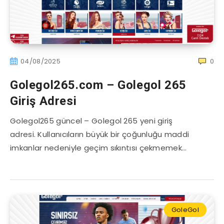
04/08/2025
0
Golegol265.com – Golegol 265
Giriş Adresi
Golegol265 güncel – Golegol 265 yeni giriş
adresi. Kullanıcıların büyük bir çoğunluğu maddi
imkanlar nedeniyle geçim sıkıntısı çekmemek…
GoleGol