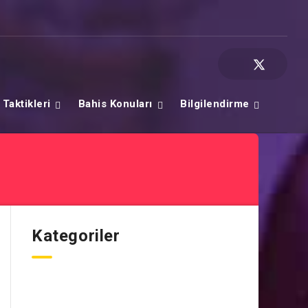
 Taktikleri
Bahis Konuları
Bilgilendirme
Kategoriler