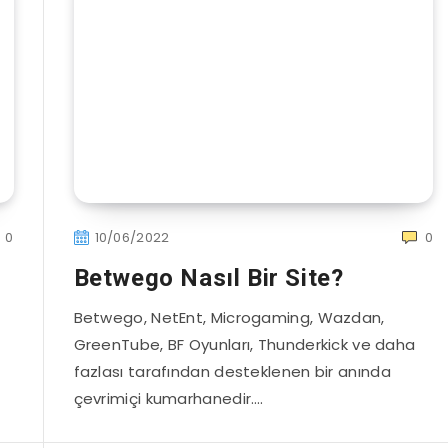
0
10/06/2022
0
Betwego Nasıl Bir Site?
Betwego, NetEnt, Microgaming, Wazdan,
GreenTube, BF Oyunları, Thunderkick ve daha
fazlası tarafından desteklenen bir anında
çevrimiçi kumarhanedir….