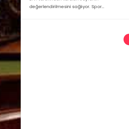
değerlendirilmesini sağlıyor. Spor…