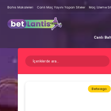
Bahis Makaleleri
Canlı Maç Yayını Yapan Siteler
Maç İzleme Sit
Canlı Bah
Betwego