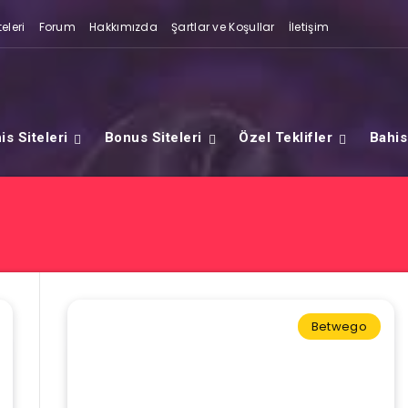
eleri
Forum
Hakkımızda
Şartlar ve Koşullar
İletişim
is Siteleri
Bonus Siteleri
Özel Teklifler
Bahis
Betwego