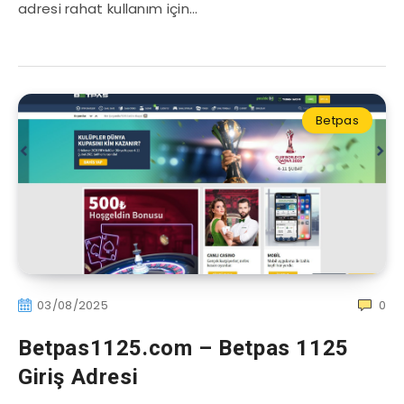
adresi rahat kullanım için…
Betpas
03/08/2025
0
Betpas1125.com – Betpas 1125
Giriş Adresi