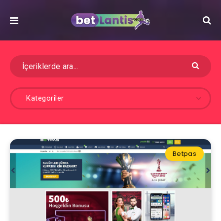
Kategoriler
Betpas