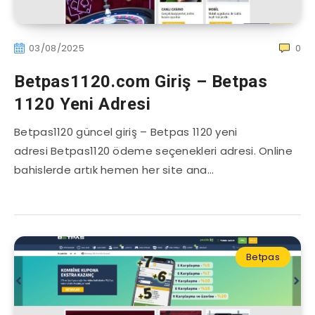
03/08/2025
0
Betpas1120.com Giriş – Betpas
1120 Yeni Adresi
Betpas1120 güncel giriş – Betpas 1120 yeni
adresi Betpas1120 ödeme seçenekleri adresi. Online
bahislerde artık hemen her site ana…
Betpas