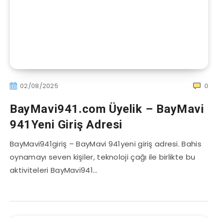
02/08/2025
0
BayMavi941.com Üyelik – BayMavi
941Yeni Giriş Adresi
BayMavi941giriş – BayMavi 941yeni giriş adresi. Bahis
oynamayı seven kişiler, teknoloji çağı ile birlikte bu
aktiviteleri BayMavi941…