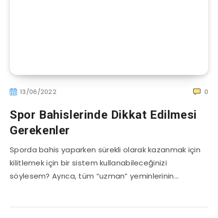
13/06/2022
0
Spor Bahislerinde Dikkat Edilmesi
Gerekenler
Sporda bahis yaparken sürekli olarak kazanmak için
kilitlemek için bir sistem kullanabileceğinizi
söylesem? Ayrıca, tüm “uzman” yeminlerinin…