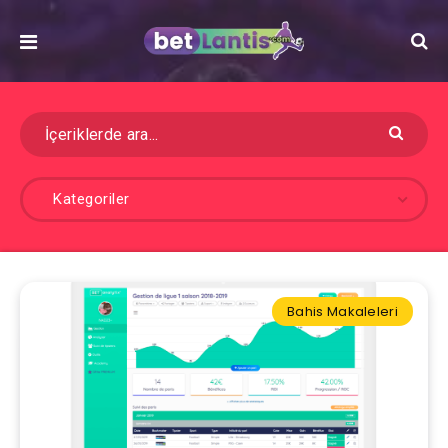
Kategoriler
Bahis Makaleleri