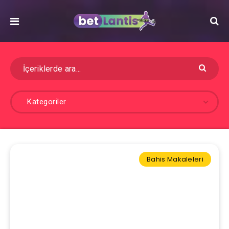
Kategoriler
Bahis Makaleleri