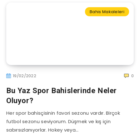
Bahis Makaleleri
19/02/2022
0
Bu Yaz Spor Bahislerinde Neler
Oluyor?
Her spor bahisçisinin favori sezonu vardır. Birçok
futbol sezonu seviyorum. Düşmek ve kış için
sabırsızlanıyorlar. Hokey veya…